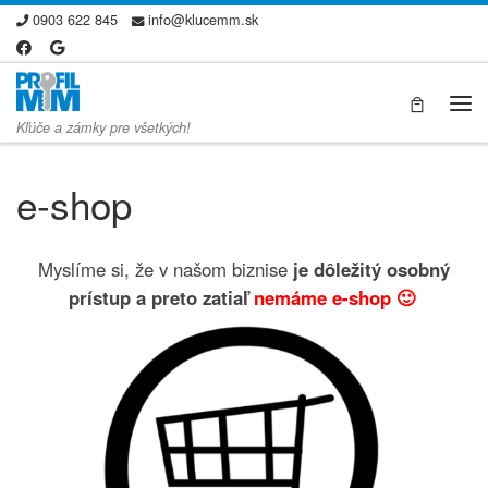
0903 622 845
info@klucemm.sk
Skip to content
Me
Kľúče a zámky pre všetkých!
e-shop
Myslíme si, že v našom biznise
je dôležitý osobný
prístup a preto zatiaľ
nemáme e-shop 🙂