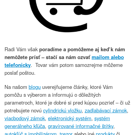
Radi Vám však
poradíme a pomôžeme aj keď k nám
nemôžete prísť – stačí sa nám ozvať
mailom alebo
telefonicky
. Tovar vám potom samozrejme môžeme
poslať poštou.
Na našom
blogu
uverejňujeme články, ktoré Vám
pomôžu s výberom a informujú o dôležitých
parametroch, ktoré je dobré si pred kúpou pozrieť – či už
potrebujete novú
cylindrickú vložku
,
zadlabávací zámok
,
viacbodový zámok
,
elektronický systém
,
systém
generálneho kľúča
,
gravírované informačné štítky
,
autokľúč s imobilizérom
,
trezor
alebo iné
produkty
či