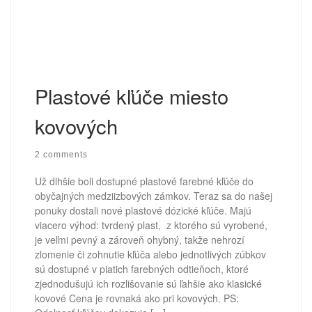
Plastové kľúče miesto
kovových
2 comments
Už dlhšie boli dostupné plastové farebné kľúče do
obyčajných medziizbových zámkov. Teraz sa do našej
ponuky dostali nové plastové dózické kľúče. Majú
viacero výhod: tvrdený plast, z ktorého sú vyrobené,
je veľmi pevný a zároveň ohybný, takže nehrozí
zlomenie či zohnutie kľúča alebo jednotlivých zúbkov
sú dostupné v piatich farebných odtieňoch, ktoré
zjednodušujú ich rozlišovanie sú ľahšie ako klasické
kovové Cena je rovnaká ako pri kovových. PS: