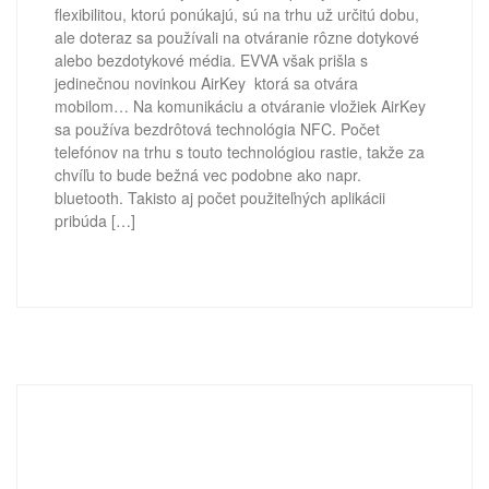
flexibilitou, ktorú ponúkajú, sú na trhu už určitú dobu,
ale doteraz sa používali na otváranie rôzne dotykové
alebo bezdotykové média. EVVA však prišla s
jedinečnou novinkou AirKey ktorá sa otvára
mobilom… Na komunikáciu a otváranie vložiek AirKey
sa používa bezdrôtová technológia NFC. Počet
telefónov na trhu s touto technológiou rastie, takže za
chvíľu to bude bežná vec podobne ako napr.
bluetooth. Takisto aj počet použiteľných aplikácii
pribúda […]