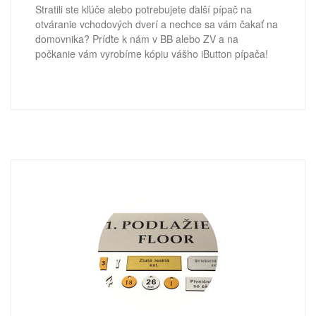
Stratili ste kľúče alebo potrebujete ďalší pípač na
otváranie vchodových dverí a nechce sa vám čakať na
domovnika? Príďte k nám v BB alebo ZV a na
počkanie vám vyrobíme kópiu vášho iButton pípača!