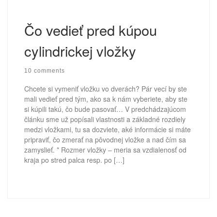
Čo vedieť pred kúpou
cylindrickej vložky
10 comments
Chcete si vymeniť vložku vo dverách? Pár vecí by ste
mali vedieť pred tým, ako sa k nám vyberiete, aby ste
si kúpili takú, čo bude pasovať… V predchádzajúcom
článku sme už popísali vlastnosti a základné rozdiely
medzi vložkami, tu sa dozviete, aké informácie si máte
pripraviť, čo zmerať na pôvodnej vložke a nad čím sa
zamyslieť. * Rozmer vložky – meria sa vzdialenosť od
kraja po stred palca resp. po […]