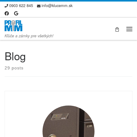
0903 622 845
info@klucemm.sk
Skip to content
Me
Kľúče a zámky pre všetkých!
Blog
29 posts