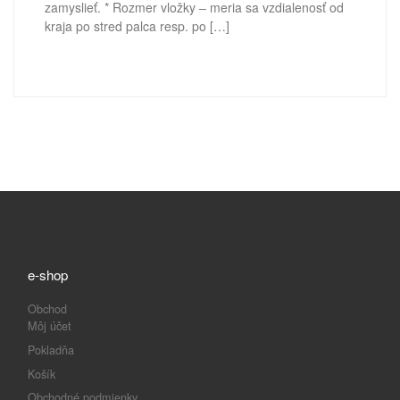
zamyslieť. * Rozmer vložky – meria sa vzdialenosť od
kraja po stred palca resp. po […]
e-shop
Obchod
Môj účet
Pokladňa
Košík
Obchodné podmienky