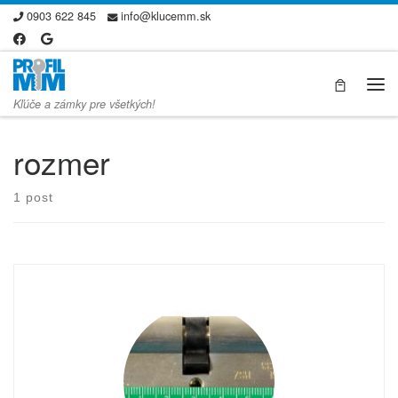
0903 622 845
info@klucemm.sk
Skip to content
Me
Kľúče a zámky pre všetkých!
rozmer
1 post