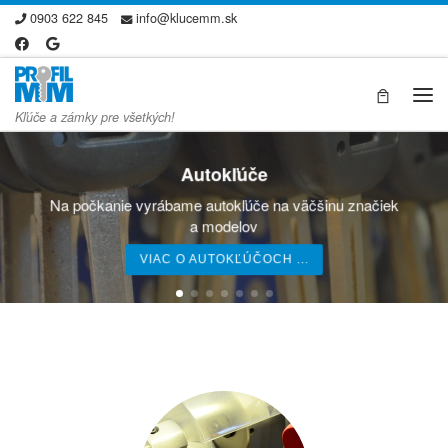
0903 622 845
info@klucemm.sk
Skip to content
Me
Kľúče a zámky pre všetkých!
Autokľúče
Na počkanie vyrábame autokľúče na väčšinu značiek
a modelov
VIAC O AUTOKĽÚČOCH ...