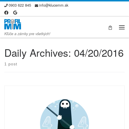
0903 622 845
info@klucemm.sk
Skip to content
Me
Kľúče a zámky pre všetkých!
Daily Archives:
04/20/2016
1 post